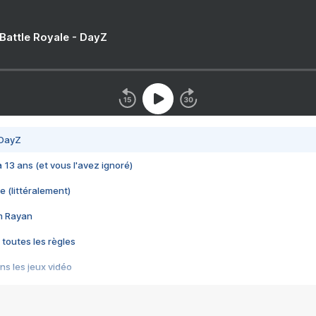
 Battle Royale - DayZ
 DayZ
 a 13 ans (et vous l'avez ignoré)
e (littéralement)
im Rayan
 toutes les règles
s les jeux vidéo
us choquant de Rockstar ? - Le scandale BULLY