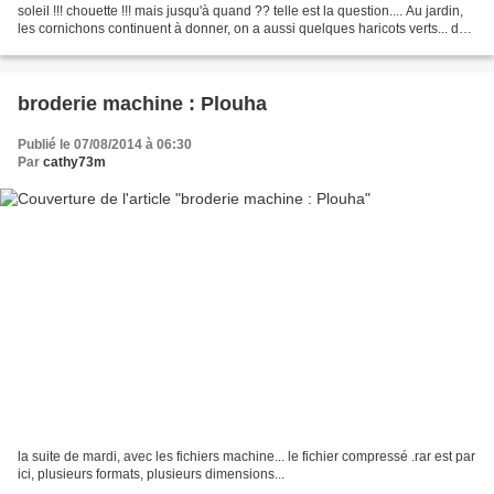
soleil !!! chouette !!! mais jusqu'à quand ?? telle est la question.... Au jardin,
les cornichons continuent à donner, on a aussi quelques haricots verts... du
vert encore, avec...
broderie machine : Plouha
Publié le 07/08/2014 à 06:30
Par
cathy73m
la suite de mardi, avec les fichiers machine... le fichier compressé .rar est par
ici, plusieurs formats, plusieurs dimensions...