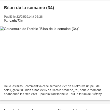
Bilan de la semaine (34)
Publié le 22/08/2014 à 06:28
Par
cathy73m
Hello les miss... comment va cette semaine ??? on a retrouvé un peu de
soleil, ça fait du bien à nos vieux os !!!! côté broderie, j'ai, pour le moment,
abandonné les tites xxxx.... pour la traditionnelle... sur le forum de Stéfany B.,
il y a un ours qui...