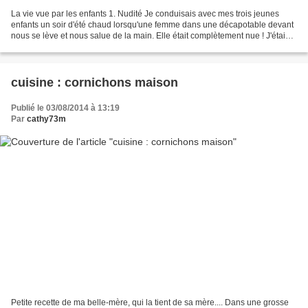
La vie vue par les enfants 1. Nudité Je conduisais avec mes trois jeunes
enfants un soir d'été chaud lorsqu'une femme dans une décapotable devant
nous se lève et nous salue de la main. Elle était complètement nue ! J'étais
encore sous le choc quand mon...
cuisine : cornichons maison
Publié le 03/08/2014 à 13:19
Par
cathy73m
Petite recette de ma belle-mère, qui la tient de sa mère.... Dans une grosse