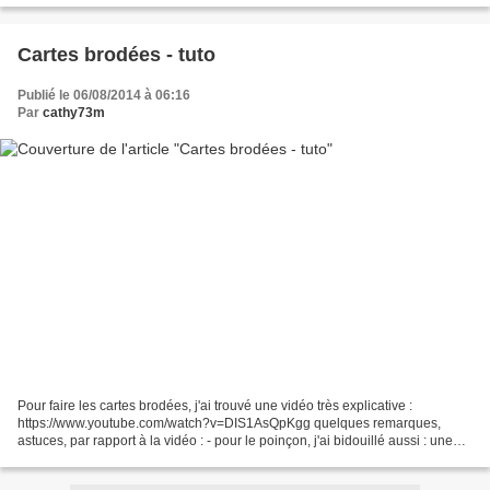
Cartes brodées - tuto
Publié le 06/08/2014 à 06:16
Par
cathy73m
Pour faire les cartes brodées, j'ai trouvé une vidéo très explicative :
https://www.youtube.com/watch?v=DIS1AsQpKgg quelques remarques,
astuces, par rapport à la vidéo : - pour le poinçon, j'ai bidouillé aussi : une
aiguille à coudre fine et bien pointue,...