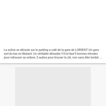
La scène se déroule sur le parking a coté de la gare de LORIENT::Un gars
sort du bar en titubant. Un véritable désastre !! Il lui faut 5 bonnes minutes
pour retrouver sa voiture, 5 autres pour trouver la clé, non sans être tombé 2
ou 3 fois par terre....