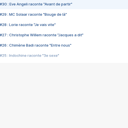
#30 : Eve Angeli raconte "Avant de partir"
#29 : MC Solaar raconte "Bouge de là"
28 : Lorie raconte "Je vais vite"
#27 : Christophe Willem raconte "Jacques a dit"
#26 : Chimène Badi raconte "Entre nous"
#25 : Indochine raconte "3e sexe"
#24 : Zaho raconte "C'est chelou"
#23 : Patrick Bruel raconte "Au café des délices"
#22 : Kyo raconte "Le chemin"
#21 : Nolwenn Leroy raconte "Cassé"
#20 : Patrick Hernandez raconte "Born to be alive"
#19 : Lorie raconte "Près de moi"
#18 : Michael Jones raconte "A nos actes manqués" (avec Jean-Jacque