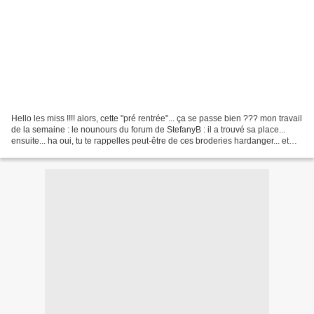
Hello les miss !!!! alors, cette "pré rentrée"... ça se passe bien ??? mon travail
de la semaine : le nounours du forum de StefanyB : il a trouvé sa place...
ensuite... ha oui, tu te rappelles peut-être de ces broderies hardanger... et
aussi : ça date...