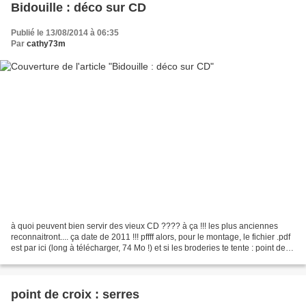
Bidouille : déco sur CD
Publié le 13/08/2014 à 06:35
Par
cathy73m
à quoi peuvent bien servir des vieux CD ???? à ça !!! les plus anciennes
reconnaitront.... ça date de 2011 !!! pffff alors, pour le montage, le fichier .pdf
est par ici (long à télécharger, 74 Mo !) et si les broderies te tente : point de
xxx : http://cathy73broderies.canalblog.com/pages/xxx-noel/29510710.html...
point de croix : serres