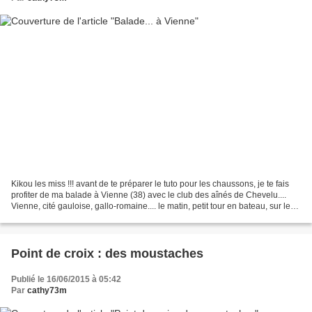
Kikou les miss !!! avant de te préparer le tuto pour les chaussons, je te fais
profiter de ma balade à Vienne (38) avec le club des aînés de Chevelu....
Vienne, cité gauloise, gallo-romaine.... le matin, petit tour en bateau, sur le
Rhône : en amont du...
Point de croix : des moustaches
Publié le 16/06/2015 à 05:42
Par
cathy73m