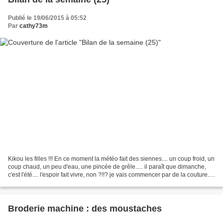
Publié le 19/06/2015 à 05:52
Par
cathy73m
Kikou les filles !!! En ce moment la météo fait des siennes.... un coup froid, un
coup chaud, un peu d'eau, une pincée de grêle..... il paraît que dimanche,
c'est l'été.... l'espoir fait vivre, non ?!!? je vais commencer par de la couture....
je t'avais...
Broderie machine : des moustaches