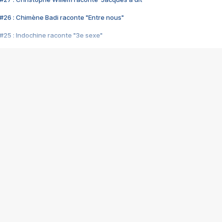
#26 : Chimène Badi raconte "Entre nous"
#25 : Indochine raconte "3e sexe"
#24 : Zaho raconte "C'est chelou"
#23 : Patrick Bruel raconte "Au café des délices"
#22 : Kyo raconte "Le chemin"
#21 : Nolwenn Leroy raconte "Cassé"
#20 : Patrick Hernandez raconte "Born to be alive"
#19 : Lorie raconte "Près de moi"
#18 : Michael Jones raconte "A nos actes manqués" (avec Jean-Jacque
#17 : Khaled raconte "Aïcha"
#16 : Corneille raconte "Parce qu'on vient de loin"
#15 : Indochine raconte "L'aventurier"