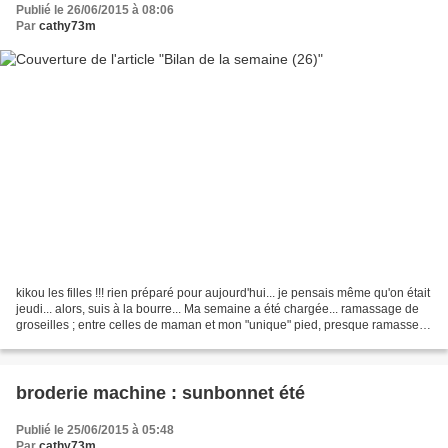
Publié le 26/06/2015 à 08:06
Par
cathy73m
kikou les filles !!! rien préparé pour aujourd'hui... je pensais même qu'on était
jeudi... alors, suis à la bourre... Ma semaine a été chargée... ramassage de
groseilles ; entre celles de maman et mon "unique" pied, presque ramasser
10 kgs !!! tout est...
broderie machine : sunbonnet été
Publié le 25/06/2015 à 05:48
Par
cathy73m