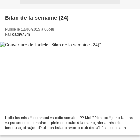
Bilan de la semaine (24)
Publié le 12/06/2015 à 05:48
Par
cathy73m
Hello les miss !!! comment va cette semaine ?? Moi ?? impec !! je ne l'ai pas
vu passer cette semaine.... plein de boulot à la mairie, hier après-midi,
tondeuse, et aujourd'hui... en balade avec le club des aînés !!! on est en
visite du côté de Vienne.......