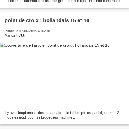
associer les différents motifs à ton gré.... comme ceci : le fichier compressé
.rar est par...
point de croix : hollandais 15 et 16
Publié le 02/06/2015 à 06:30
Par
cathy73m
Il y avait longtemps... des hollandais --- le fichier .pdf est par ici, pour les 2
modèles jeudi pour les brodeuses machine...