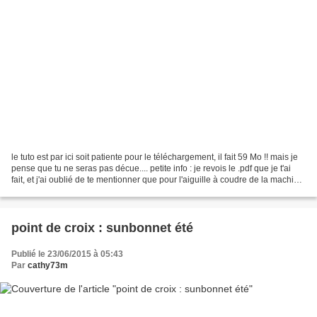
le tuto est par ici soit patiente pour le téléchargement, il fait 59 Mo !! mais je
pense que tu ne seras pas décue.... petite info : je revois le .pdf que je t'ai
fait, et j'ai oublié de te mentionner que pour l'aiguille à coudre de la machine,
j'en ai...
point de croix : sunbonnet été
Publié le 23/06/2015 à 05:43
Par
cathy73m