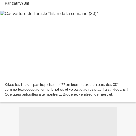
Par
cathy73m
Kikou les filles !!! pas trop chaud ??? on tourne aux alentours des 30°....
comme beaucoup, je ferme fenêtres et volets, et je reste au frais... dedans !!!
Quelques bidouilles à te montrer.... Broderie, vendredi dernier : et
maintenant : Voilà, les 4...