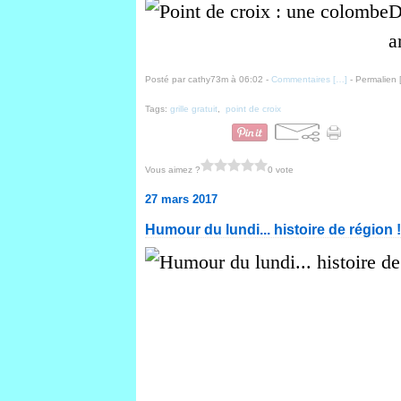
D
a
Posté par cathy73m à 06:02 -
Commentaires [
…
]
- Permalien 
Tags:
grille gratuit
,
point de croix
Vous aimez ?
0 vote
27 mars 2017
Humour du lundi... histoire de région !