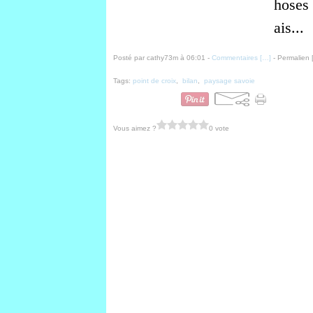
hoses 
ais...
Posté par cathy73m à 06:01 -
Commentaires [
…
]
- Permalien 
Tags:
point de croix
,
bilan
,
paysage savoie
Vous aimez ?
0 vote