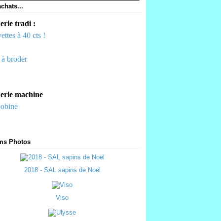
chats...
rie tradi :
ettes à 40 cts !
s à broder
erie machine
bobine
ms Photos
2018 - SAL sapins de Noël
Viso