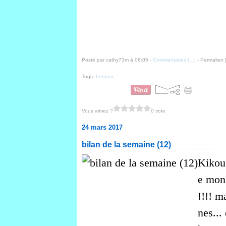
Posté par cathy73m à 06:05 -
Commentaires [
…
]
- Permalien 
Tags:
humour
Vous aimez ?
0 vote
24 mars 2017
bilan de la semaine (12)
Kikou 
e mon 
!!!! m
nes...