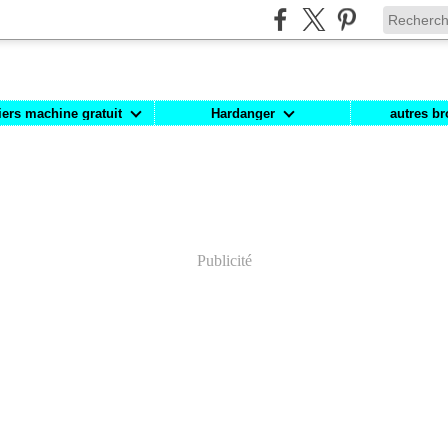
iers machine gratuit
Hardanger
autres br
Publicité