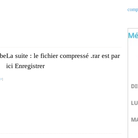
compt
La suite : le fichier compressé .rar est par
ici Enregistrer
[
#
]