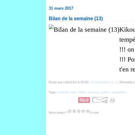
31 mars 2017
Bilan de la semaine (13)
Kikou 
tempé
!!! on
!!! Po
t'en r
Posté par cathy73m à 05:50 -
Commentaires [
…
]
- Permalien 
Tags:
point de croix
,
bilan
,
couture
,
jardin
,
copinettes
Vous aimez ?
0 vote