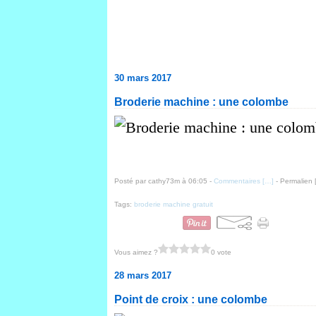
30 mars 2017
Broderie machine : une colombe
Posté par cathy73m à 06:05 -
Commentaires [
…
]
- Permalien 
Tags:
broderie machine gratuit
Vous aimez ?
0 vote
28 mars 2017
Point de croix : une colombe