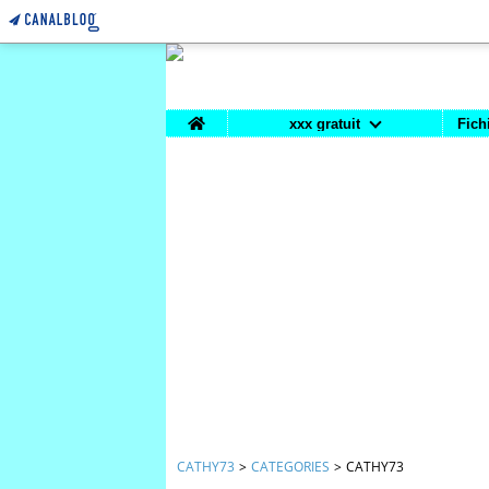
Home
xxx gratuit
Fich
CATHY73
>
CATEGORIES
>
CATHY73