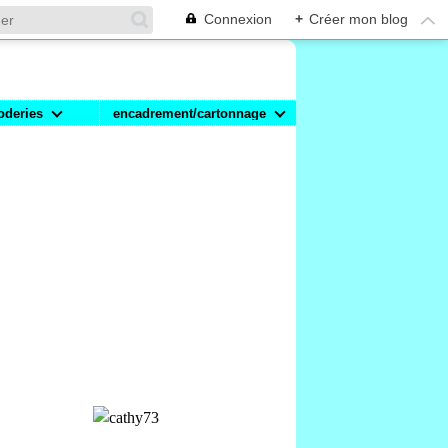
Connexion
+
Créer mon blog
oderies
encadrement/cartonnage