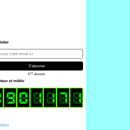
etter
877 abonnés
teur et météo