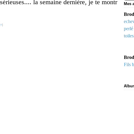
sérieuses.... la semaine dernière, je te montr
Mes a
Brode
echev
[
#
]
perlé
toile
Brod
Fils 
Albu