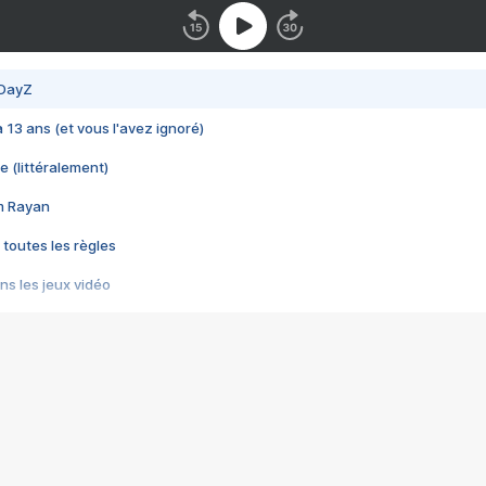
 DayZ
 a 13 ans (et vous l'avez ignoré)
e (littéralement)
im Rayan
 toutes les règles
s les jeux vidéo
us choquant de Rockstar ? - Le scandale BULLY
e plus moche de Steam
du RÊVE tourne au CAUCHEMAR
pendant 8 heures
it… à tort