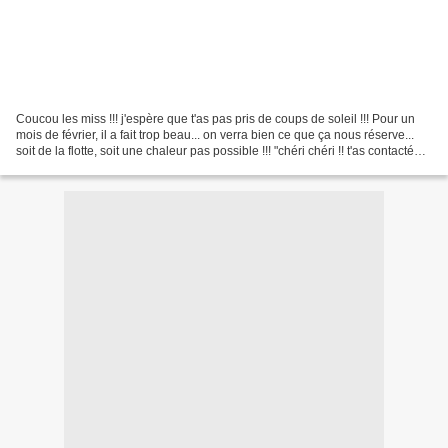
Coucou les miss !!! j'espère que t'as pas pris de coups de soleil !!! Pour un
mois de février, il a fait trop beau... on verra bien ce que ça nous réserve...
soit de la flotte, soit une chaleur pas possible !!! "chéri chéri !! t'as contacté
l'électricien...