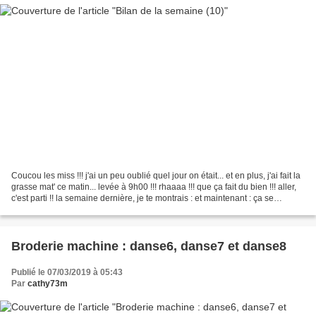
Coucou les miss !!! j'ai un peu oublié quel jour on était... et en plus, j'ai fait la
grasse mat' ce matin... levée à 9h00 !!! rhaaaa !!! que ça fait du bien !!! aller,
c'est parti !! la semaine dernière, je te montrais : et maintenant : ça se
précise...
Broderie machine : danse6, danse7 et danse8
Publié le 07/03/2019 à 05:43
Par
cathy73m