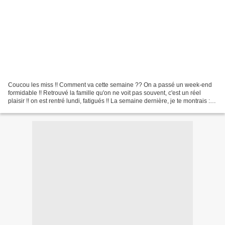
Coucou les miss !! Comment va cette semaine ?? On a passé un week-end
formidable !! Retrouvé la famille qu'on ne voit pas souvent, c'est un réel
plaisir !! on est rentré lundi, fatigués !! La semaine dernière, je te montrais : et
cette semaine : et aussi,...