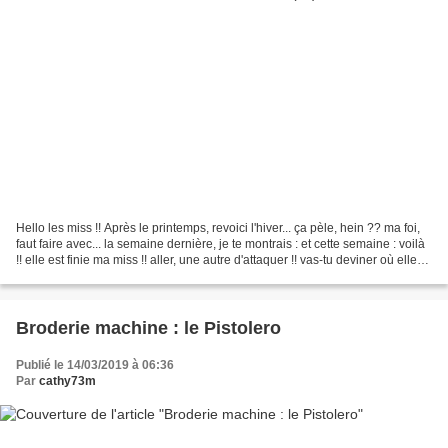
Hello les miss !! Après le printemps, revoici l'hiver... ça pèle, hein ?? ma foi,
faut faire avec... la semaine dernière, je te montrais : et cette semaine : voilà
!! elle est finie ma miss !! aller, une autre d'attaquer !! vas-tu deviner où elle
est...
Broderie machine : le Pistolero
Publié le 14/03/2019 à 06:36
Par
cathy73m