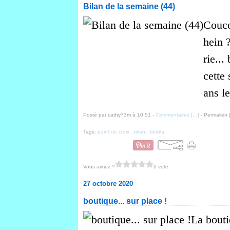
Bilan de la semaine (44)
Couco
hein 
rie...
cette 
ans le
Posté par cathy73m à 10:51 -
Commentaires [
…
]
- Permalien 
Tags:
point de croix
,
bilan
,
blabla
Vous aimez ?
0 vote
27 octobre 2020
boutique... sur place !
La bouti