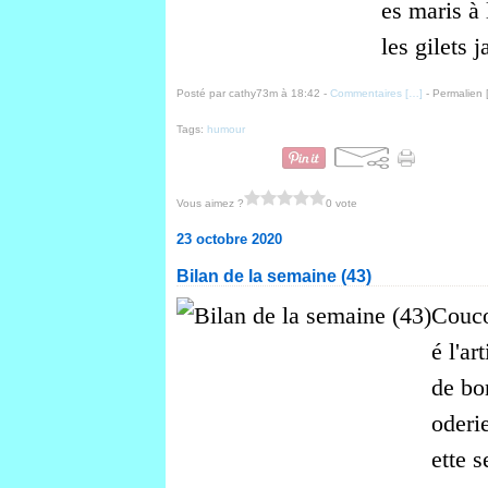
es maris à 
les gilets ja
Posté par cathy73m à 18:42 -
Commentaires [
…
]
- Permalien 
Tags:
humour
Vous aimez ?
0 vote
23 octobre 2020
Bilan de la semaine (43)
Couco
é l'ar
de bo
oderie
ette s