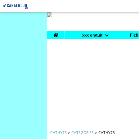
Home
xxx gratuit
Fich
CATHY73
>
CATEGORIES
>
CATHY73