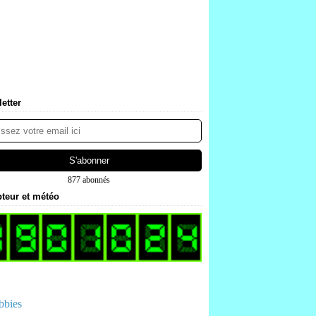
etter
877 abonnés
teur et météo