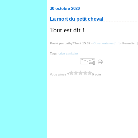
30 octobre 2020
La mort du petit cheval
Tout est dit !
Posté par cathy73m à 15:37 -
Commentaires [
…
]
- Permalien 
Tags:
crise sanitaire
Vous aimez ?
0 vote