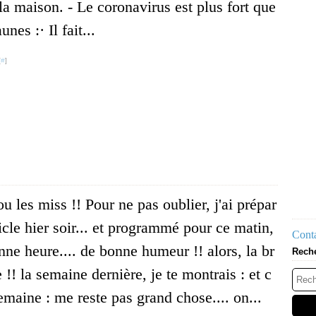
la maison. - Le coronavirus est plus fort que
unes :· Il fait...
[
#
]
u les miss !! Pour ne pas oublier, j'ai prépar
ticle hier soir... et programmé pour ce matin,
Conta
nne heure.... de bonne humeur !! alors, la br
Rech
 !! la semaine dernière, je te montrais : et c
emaine : me reste pas grand chose.... on...