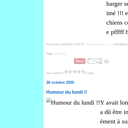
harger se
imé !!! e
chiens c
e pfffff 
Posté par cathy73m à 05:57 -
Commentaires [
…
]
- Permalien 
Tags:
boutique
Vous aimez ?
0 vote
26 octobre 2020
Humour du lundi !!
Y avait lo
a dû être 
ément à sus