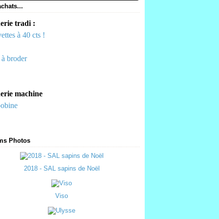
chats...
rie tradi :
ettes à 40 cts !
s à broder
erie machine
bobine
ms Photos
2018 - SAL sapins de Noël
Viso