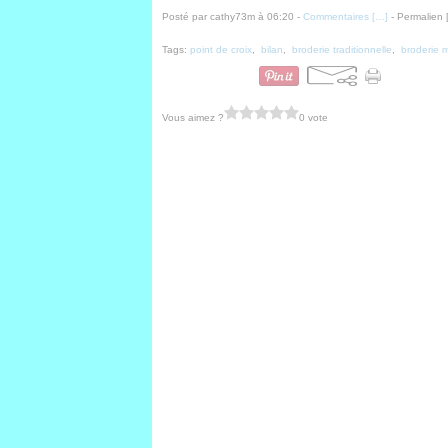
Posté par cathy73m à 06:20 -
Commentaires [
…
]
- Permalien 
Tags:
point de croix
,
bilan
,
broderie traditionnelle
,
broderie 
Vous aimez ?
0 vote