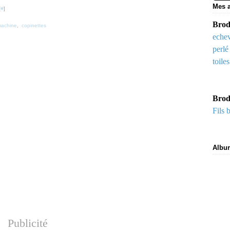
Mes a
[
#
]
Brode
machine
,
copinettes
echev
perlé
toile
Brod
Fils 
Albu
Publicité