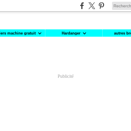
iers machine gratuit
Hardanger
autres br
Publicité