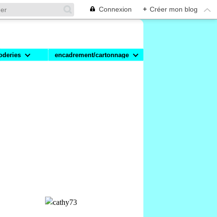
Connexion
+
Créer mon blog
oderies
encadrement/cartonnage