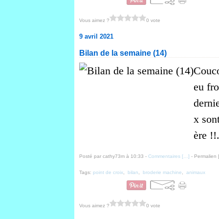
Vous aimez ?
0 vote
9 avril 2021
Bilan de la semaine (14)
Couco
eu fr
dernie
x sont
ère !!
Posté par cathy73m à 10:33 -
Commentaires [
…
]
- Permalien 
Tags:
point de croix
,
bilan
,
broderie machine
,
animaux
Vous aimez ?
0 vote