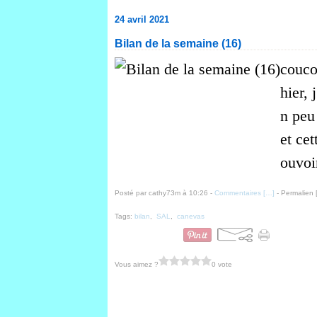
24 avril 2021
Bilan de la semaine (16)
couco
hier, 
n peu 
et cet
ouvoir
Posté par cathy73m à 10:26 -
Commentaires [
…
]
- Permalien 
Tags:
bilan
,
SAL
,
canevas
Vous aimez ?
0 vote