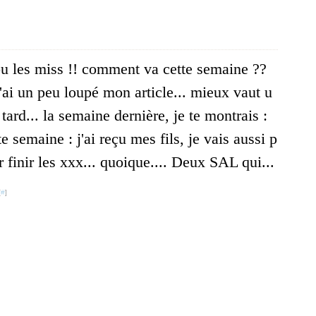
u les miss !! comment va cette semaine ??
j'ai un peu loupé mon article... mieux vaut u
tard... la semaine dernière, je te montrais :
te semaine : j'ai reçu mes fils, je vais aussi p
 finir les xxx... quoique.... Deux SAL qui...
[
#
]