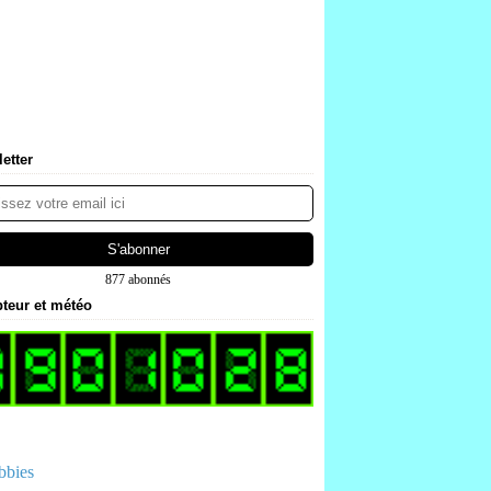
etter
877 abonnés
teur et météo