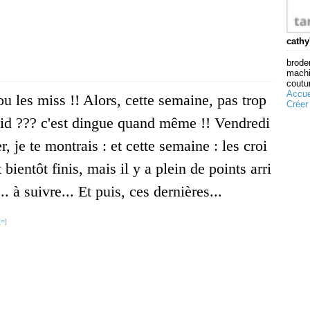
cathy
broder
machi
coutur
Accue
u les miss !! Alors, cette semaine, pas trop
Créer
oid ??? c'est dingue quand même !! Vendredi
r, je te montrais : et cette semaine : les croi
 bientôt finis, mais il y a plein de points arri
... à suivre... Et puis, ces dernières...
[
#
]