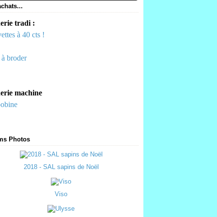
chats...
rie tradi :
ettes à 40 cts !
s à broder
erie machine
bobine
ms Photos
2018 - SAL sapins de Noël
Viso