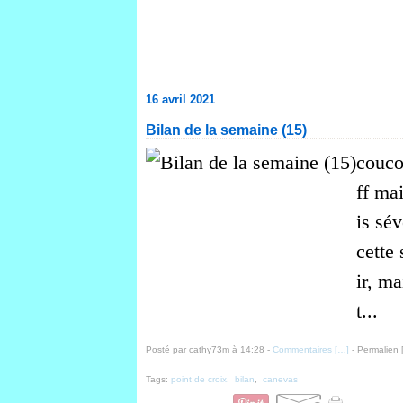
16 avril 2021
Bilan de la semaine (15)
couco
ff mai
is sév
cette 
ir, ma
t...
Posté par cathy73m à 14:28 -
Commentaires [
…
]
- Permalien 
Tags:
point de croix
,
bilan
,
canevas