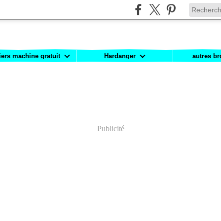
iers machine gratuit
Hardanger
autres br
Publicité