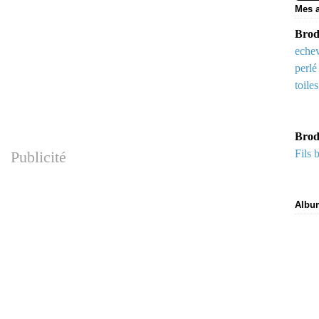
Mes a
Brode
echev
perlé
toile
Brod
Fils 
Publicité
Albu