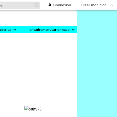
Connexion
+
Créer mon blog
oderies
encadrement/cartonnage