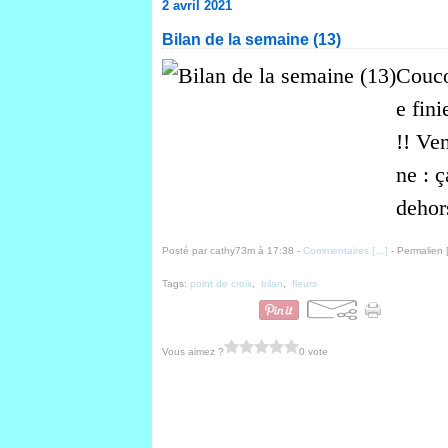
2 avril 2021
Bilan de la semaine (13)
Couco
e fin
!! Ven
ne : 
dehors
Posté par cathy73m à 17:38 -
Commentaires [
…
]
- Permalien 
Tags:
point de croix
,
bilan
,
fleurs
Vous aimez ?
0 vote