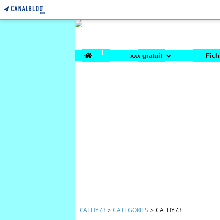
Home
xxx gratuit
Fich
CATHY73
>
CATEGORIES
>
CATHY73