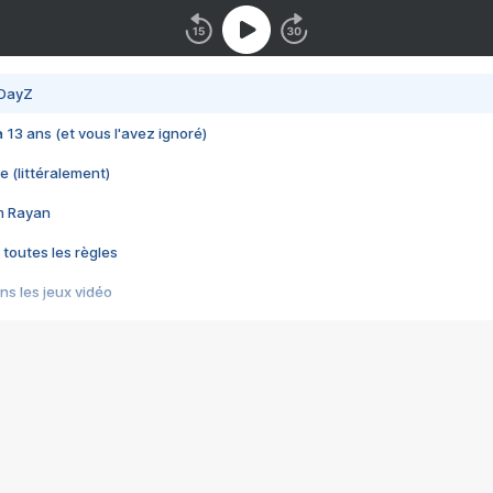
 DayZ
 a 13 ans (et vous l'avez ignoré)
e (littéralement)
im Rayan
 toutes les règles
s les jeux vidéo
us choquant de Rockstar ? - Le scandale BULLY
e plus moche de Steam
du RÊVE tourne au CAUCHEMAR
pendant 8 heures
it… à tort