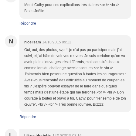
Merci Cathy pour ces explications très claires.<br /> <br />
Bises Joëlle
Répondre
N
nicelisam
14/10/2015 09:12
Oui, oui, des photos, svp !!! je n'ai pas pu participer mais j'ai
suivi, et j'ai hâte de voir vos œuvres. Je suis certaine qu'on va
avoir plein d'ouvrages très différents, mais tous très beaux
comme lors du challenge avec les tortues.<br /> <br />
J'aimerais bien poser une question à toutes les courageuses :
Avez-vous rencontré des difficultés au moment de couper les
fils ? J'espère pouvoir essayer de le faire dans quelques
temps mais c'est une étape qui me terrorise.<br /> <br /> Bon
courage à toutes et bravo à toi, Cathy, pour "l'ensemble de ton
œuvre". <br /> <br /> Très bonne journée. Bizzzz
Répondre
L
Liliane Hortebis
14/10/2015 07:16