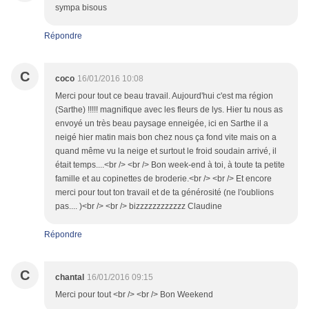
sympa bisous
Répondre
C
coco
16/01/2016 10:08
Merci pour tout ce beau travail. Aujourd'hui c'est ma région
(Sarthe) !!!!! magnifique avec les fleurs de lys. Hier tu nous as
envoyé un très beau paysage enneigée, ici en Sarthe il a
neigé hier matin mais bon chez nous ça fond vite mais on a
quand même vu la neige et surtout le froid soudain arrivé, il
était temps....<br /> <br /> Bon week-end à toi, à toute ta petite
famille et au copinettes de broderie.<br /> <br /> Et encore
merci pour tout ton travail et de ta générosité (ne l'oublions
pas.... )<br /> <br /> bizzzzzzzzzzzz Claudine
Répondre
C
chantal
16/01/2016 09:15
Merci pour tout <br /> <br /> Bon Weekend