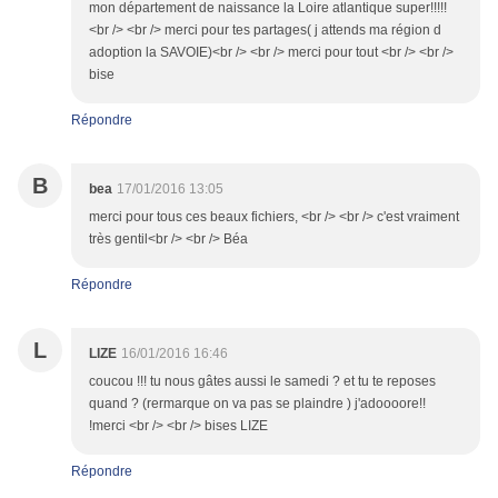
mon département de naissance la Loire atlantique super!!!!!
<br /> <br /> merci pour tes partages( j attends ma région d
adoption la SAVOIE)<br /> <br /> merci pour tout <br /> <br />
bise
Répondre
B
bea
17/01/2016 13:05
merci pour tous ces beaux fichiers, <br /> <br /> c'est vraiment
très gentil<br /> <br /> Béa
Répondre
L
LIZE
16/01/2016 16:46
coucou !!! tu nous gâtes aussi le samedi ? et tu te reposes
quand ? (rermarque on va pas se plaindre ) j'adoooore!!
!merci <br /> <br /> bises LIZE
Répondre