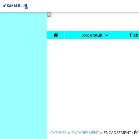
Home
xxx gratuit
Fich
CATHY73
>
ENCADREMENT
>
ENCADREMENT : ÉCO