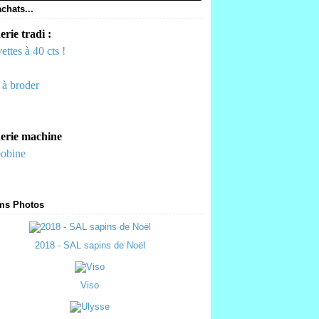
chats...
rie tradi :
ettes à 40 cts !
s à broder
erie machine
bobine
ms Photos
2018 - SAL sapins de Noël
Viso