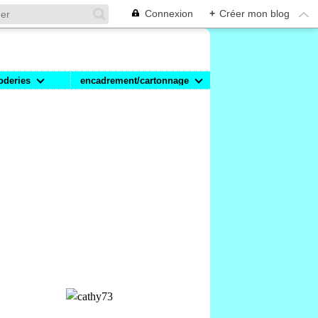
Connexion
+
Créer mon blog
oderies
encadrement/cartonnage