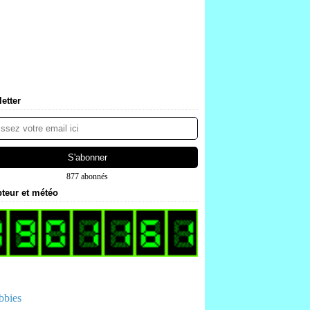
etter
877 abonnés
teur et météo