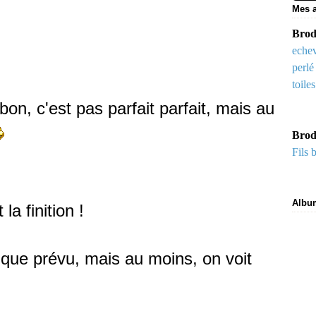
Mes a
Brode
echev
perlé
toile
 bon, c'est pas parfait parfait, mais au
Brod
Fils 
Albu
la finition !
r que prévu, mais au moins, on voit