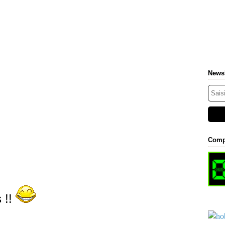
Newsl
Comp
s !!