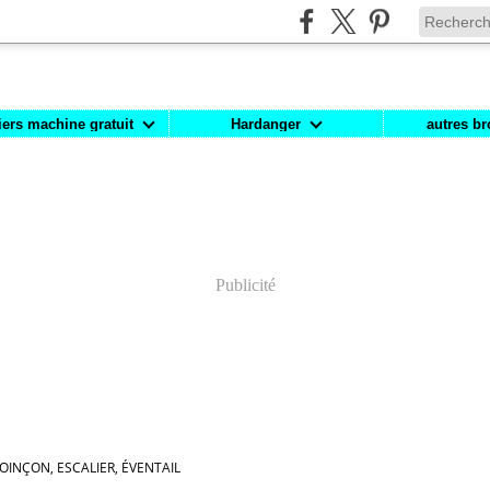
iers machine gratuit
Hardanger
autres br
Publicité
INÇON, ESCALIER, ÉVENTAIL