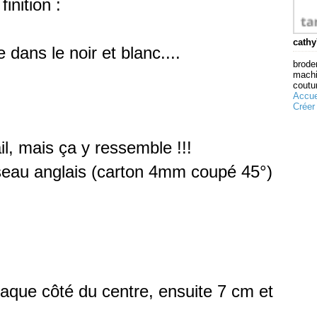
finition :
cathy
e dans le noir et blanc....
broder
machi
coutur
Accue
Créer
ail, mais ça y ressemble !!!
iseau anglais (carton 4mm coupé 45°)
haque côté du centre, ensuite 7 cm et