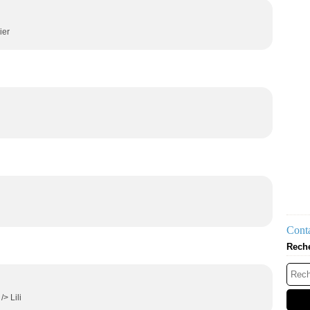
ier
Conta
Rech
> Lili