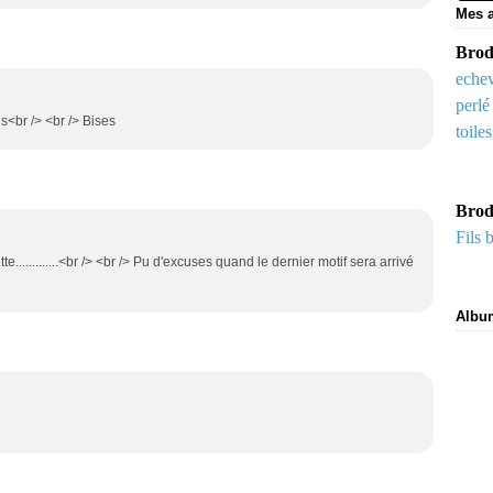
Mes a
Brode
echev
perlé
s<br /> <br /> Bises
toile
Brod
Fils 
y mette.............<br /> <br /> Pu d'excuses quand le dernier motif sera arrivé
Albu