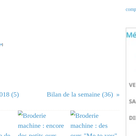
compt
[
#
]
018 (5)
Bilan de la semaine (36)