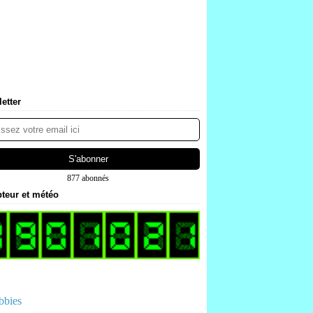
etter
877 abonnés
teur et météo