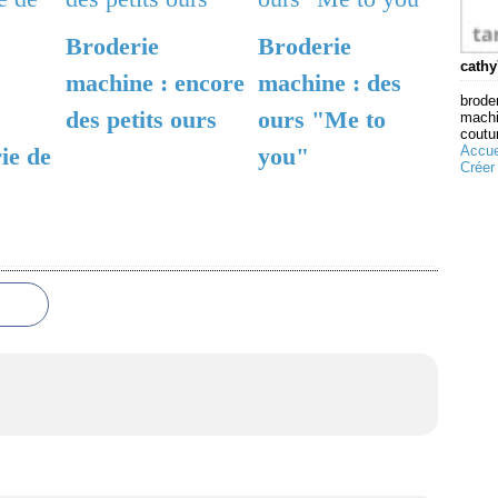
Broderie
Broderie
cathy
machine : encore
machine : des
broder
des petits ours
ours "Me to
machi
coutur
Accue
ie de
you"
Créer