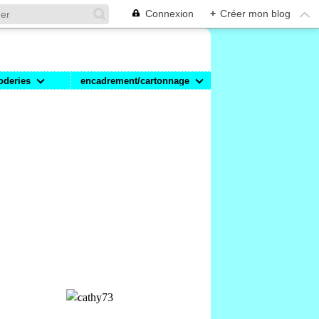
Connexion
+
Créer mon blog
oderies
encadrement/cartonnage