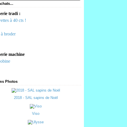
chats...
rie tradi :
ettes à 40 cts !
s à broder
erie machine
bobine
ms Photos
2018 - SAL sapins de Noël
Viso