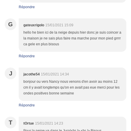
Répondre
G
gateuxrigolo
15/01/2021 15:09
hello he bien ici de la neige depuis hier donc je suis coincer a
la maison je ne sais plus faire ma marche pour mon pied grrrr
ca gele en plus bisous
Répondre
J
jacothe54
15/01/2021 14:34
bonjour ou vers Nancy nous venons d'en avoir au moins 12
cm il y avait longtemps qu'on en avait pas eue merci pour les
ondes positives bonne semaine
Répondre
T
tOrtue
15/01/2021 14:23
Pour la neige va dans le Jura!<br /> <br /> Bisous