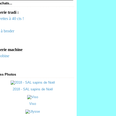
chats...
rie tradi :
ettes à 40 cts !
s à broder
erie machine
bobine
ms Photos
2018 - SAL sapins de Noël
Viso