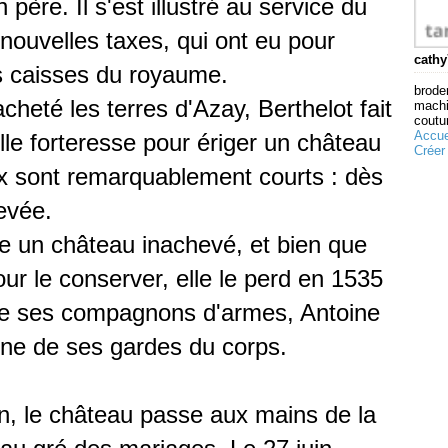
 père. Il s'est illustré au service du
nouvelles taxes, qui ont eu pour
cathy
s caisses du royaume.
broder
heté les terres d'Azay, Berthelot fait
machi
coutur
Accue
ille forteresse pour ériger un château
Créer
ux sont remarquablement courts : dès
evée.
ue un château inachevé, et bien que
our le conserver, elle le perd en 1535
un de ses compagnons d'armes, Antoine
aine de ses gardes du corps.
in, le château passe aux mains de la