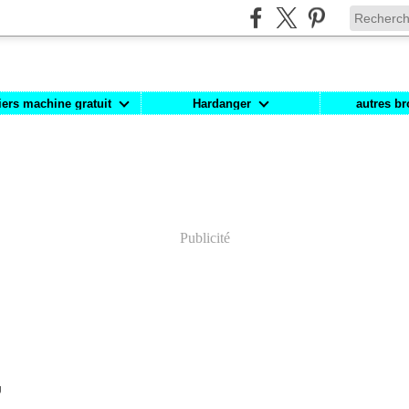
iers machine gratuit
Hardanger
autres br
Publicité
U