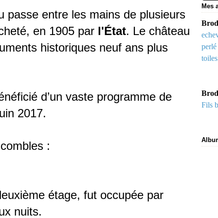
Mes a
eau passe entre les mains de plusieurs
Brode
acheté, en 1905 par
l'État
. Le château
echev
numents historiques neuf ans plus
perlé
toile
Brod
bénéficié d’un vaste programme de
Fils 
juin 2017.
Albu
 combles :
deuxième étage, fut occupée par
ux nuits.