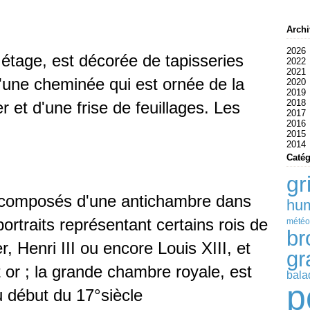
Archi
2026
 étage, est décorée de tapisseries
2022
Ao
2021
Ju
Ma
d'une cheminée qui est ornée de la
2020
Ju
Av
D
2019
Ma
M
Oc
D
2018
Av
Se
N
D
et d'une frise de feuillages. Les
2017
M
Ao
Oc
N
D
2016
Ju
Se
Oc
N
D
2015
Ju
Ao
Se
Oc
N
D
2014
Ma
Ju
Ao
Se
Oc
N
D
Av
Ju
Ju
Ao
Se
Oc
N
D
Catég
M
Ma
Ju
Ju
Ao
Se
Oc
N
Fé
Av
Ma
Ju
Ju
Ao
Se
Oc
gr
Ja
M
Av
Ma
Ju
Ju
Ao
Se
Fé
M
Av
Ma
Ju
Ju
Ao
 composés d'une antichambre dans
hu
Ja
Fé
M
Av
Ma
Ju
Ju
Ja
Fé
M
Av
Ma
Ju
ortraits représentant certains rois de
météo
Ja
Fé
M
Av
Ma
br
Ja
Fé
M
Av
r
, Henri III ou encore Louis XIII, et
Ja
Fé
M
gr
Ja
Fé
 or ; la grande chambre royale, est
bala
p
u début du 17°siècle