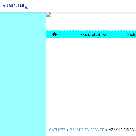
Home
xxx gratuit
Fich
CATHY73
>
BALADE EN FRANCE
>
AZAY LE RIDEA