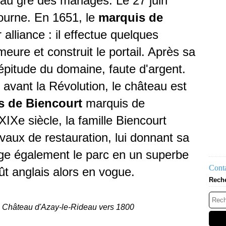
au gré des mariages. Le 27 juin
éjourne. En 1651, le
marquis de
 alliance : il effectue quelques
eure et construit le portail. Après sa
répitude du domaine, faute d'argent.
avant la Révolution, le château est
s de Biencourt
marquis de
XIXe siècle, la famille Biencourt
vaux de restauration, lui donnant sa
ge également le parc en un superbe
Conta
ût anglais alors en vogue.
Rech
u Château d'Azay-le-Rideau vers 1800