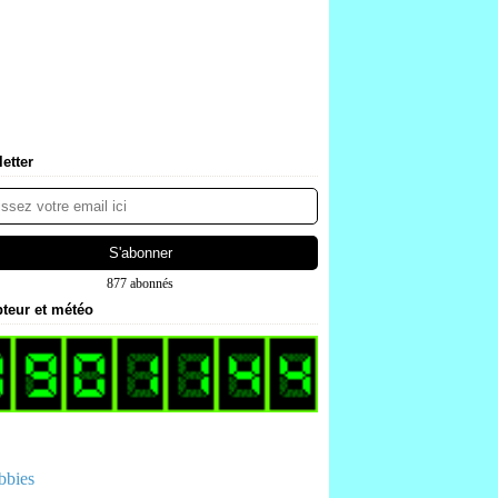
etter
877 abonnés
teur et météo