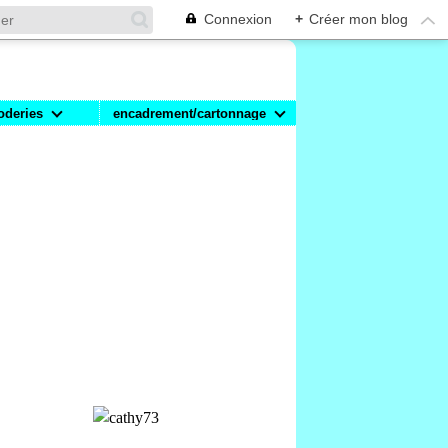
Connexion
+
Créer mon blog
oderies
encadrement/cartonnage