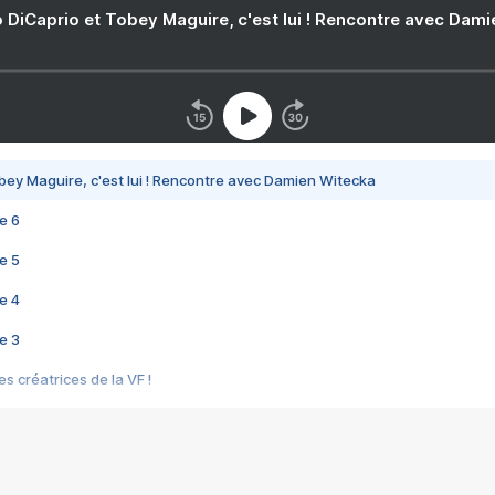
 DiCaprio et Tobey Maguire, c'est lui ! Rencontre avec Dam
bey Maguire, c'est lui ! Rencontre avec Damien Witecka
e 6
e 5
e 4
e 3
s créatrices de la VF !
e 2
e 1