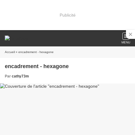
Publicité
MENU
Accueil
» encadrement - hexagone
encadrement - hexagone
Par
cathy73m