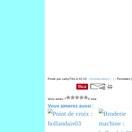
Posté par cathy73m à 02:10 -
Commentaires [
…
]
- Permalien 
Vous aimez ?
0 vote
Vous aimerez aussi :