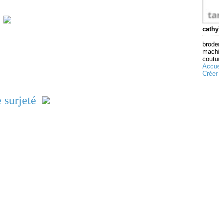
cathy
broder
machi
coutur
Accue
Créer
 surjeté