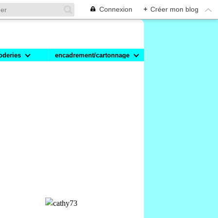
Connexion
+
Créer mon blog
oderies
encadrement/cartonnage