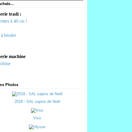
chats...
rie tradi :
ettes à 40 cts !
s à broder
erie machine
bobine
ms Photos
2018 - SAL sapins de Noël
Viso