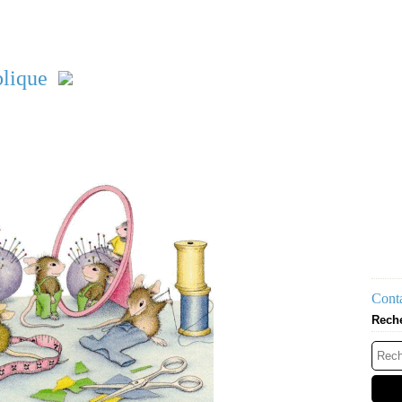
blique
Conta
Rech