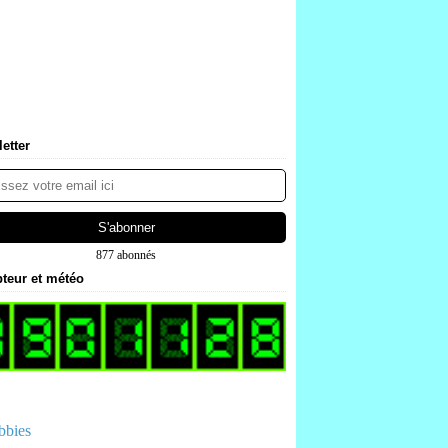
etter
877 abonnés
teur et météo