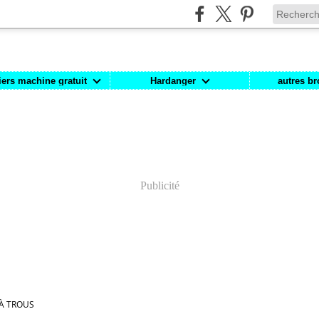
iers machine gratuit
Hardanger
autres br
Publicité
À TROUS