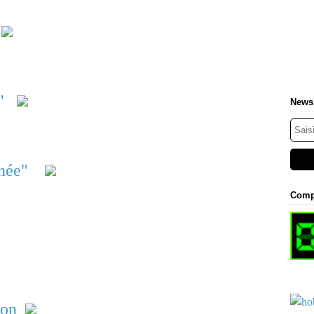
"
Newsl
nnée"
Comp
ion