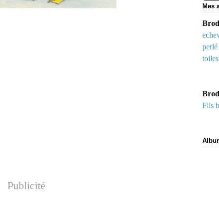
Mes a
Brode
echev
perlé
toile
Brod
Fils 
Albu
Publicité