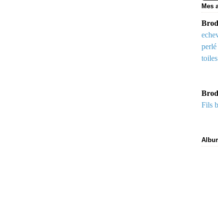
Mes a
Brode
echev
perlé
toile
Brod
Fils 
Albu