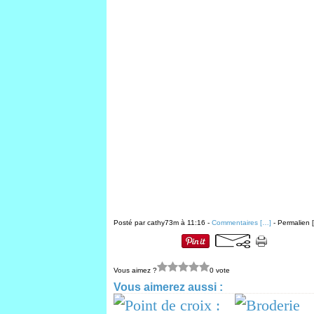
Posté par cathy73m à 11:16 -
Commentaires [
…
]
- Permalien [
Vous aimez ?
0 vote
Vous aimerez aussi :