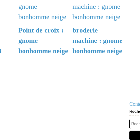
Point de croix :
broderie
gnome
machine : gnome
3
bonhomme neige
bonhomme neige
Conta
Rech