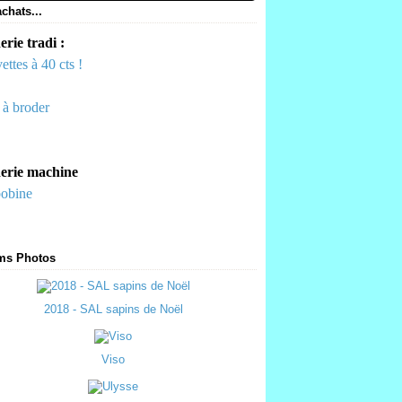
chats...
rie tradi :
ettes à 40 cts !
s à broder
erie machine
bobine
ms Photos
2018 - SAL sapins de Noël
Viso