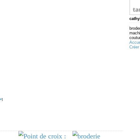
cathy
broder
machi
coutur
Accue
Créer
#
]