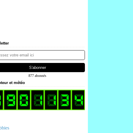
etter
877 abonnés
teur et météo