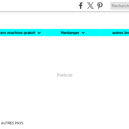
iers machine gratuit
Hardanger
autres br
Publicité
- AUTRES PAYS