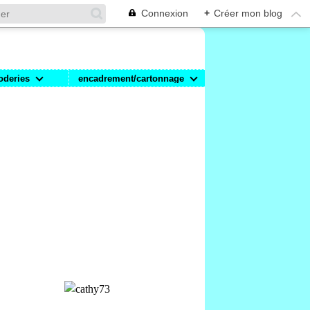
Connexion
+
Créer mon blog
oderies
encadrement/cartonnage