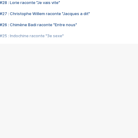
28 : Lorie raconte "Je vais vite"
#27 : Christophe Willem raconte "Jacques a dit"
#26 : Chimène Badi raconte "Entre nous"
#25 : Indochine raconte "3e sexe"
#24 : Zaho raconte "C'est chelou"
#23 : Patrick Bruel raconte "Au café des délices"
#22 : Kyo raconte "Le chemin"
#21 : Nolwenn Leroy raconte "Cassé"
#20 : Patrick Hernandez raconte "Born to be alive"
#19 : Lorie raconte "Près de moi"
#18 : Michael Jones raconte "A nos actes manqués" (avec Jean-Jacque
#17 : Khaled raconte "Aïcha"
#16 : Corneille raconte "Parce qu'on vient de loin"