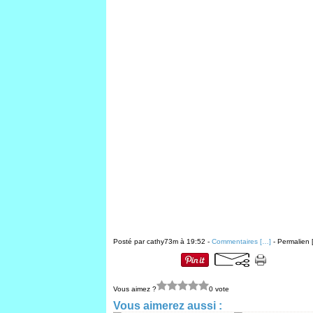
Posté par cathy73m à 19:52 -
Commentaires [
…
]
- Permalien 
Vous aimez ?
0 vote
Vous aimerez aussi :