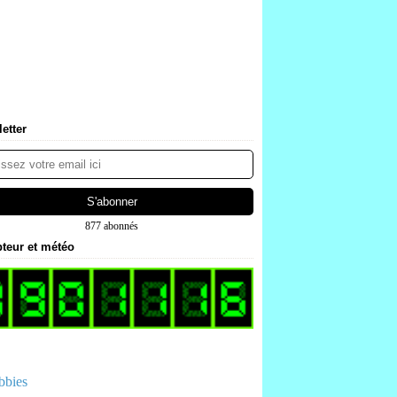
etter
877 abonnés
teur et météo