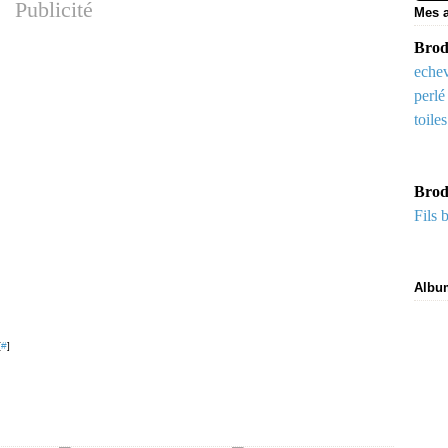
Publicité
Mes a
Brode
echev
perlé
toile
Brod
Fils 
Albu
[
#
]