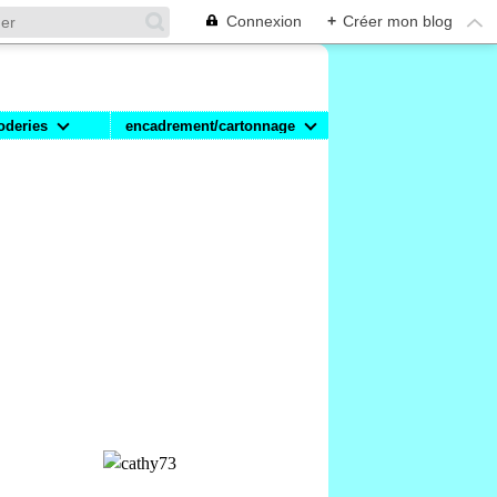
Connexion
+
Créer mon blog
oderies
encadrement/cartonnage