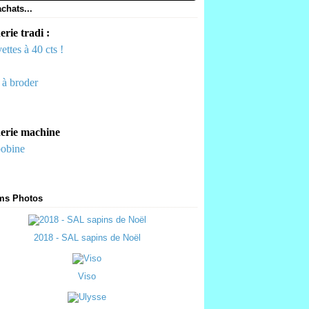
chats...
rie tradi :
ettes à 40 cts !
s à broder
erie machine
bobine
ms Photos
2018 - SAL sapins de Noël
Viso