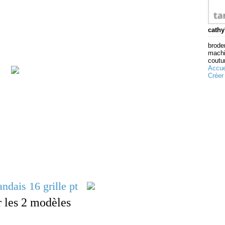
cathy
broder
machi
coutur
Accue
Créer
r les 2 modèles