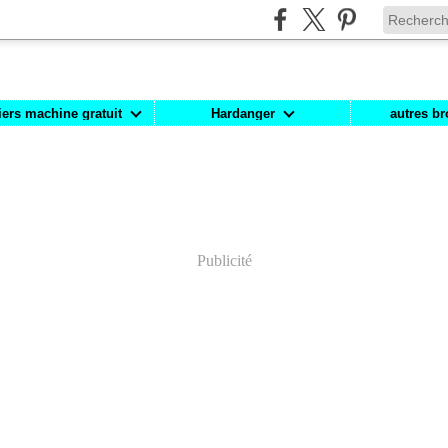
iers machine gratuit
Hardanger
autres br
Publicité