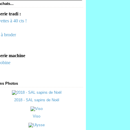
chats...
rie tradi :
ettes à 40 cts !
s à broder
erie machine
bobine
ms Photos
2018 - SAL sapins de Noël
Viso