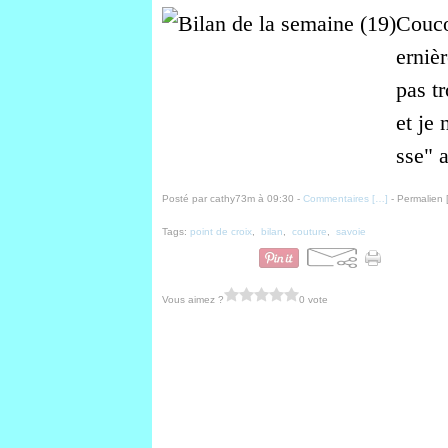
Couco
erniè
pas tr
et je 
sse" 
Posté par cathy73m à 09:30 -
Commentaires [
…
]
- Permalien 
Tags:
point de croix
,
bilan
,
couture
,
savoie
Vous aimez ?
0 vote