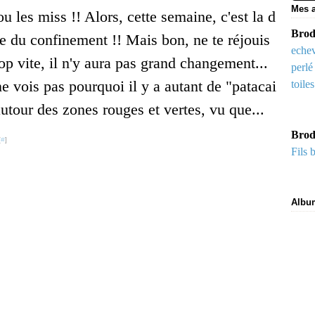
Mes a
u les miss !! Alors, cette semaine, c'est la d
Brode
re du confinement !! Mais bon, ne te réjouis
echev
op vite, il n'y aura pas grand changement...
perlé
ne vois pas pourquoi il y a autant de "patacai
toile
autour des zones rouges et vertes, vu que...
Brod
[
#
]
Fils 
Albu