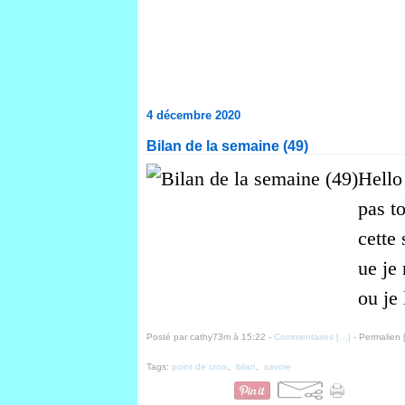
4 décembre 2020
Bilan de la semaine (49)
Hello 
pas to
cette
ue je
ou je 
Posté par cathy73m à 15:22 -
Commentaires [
…
]
- Permalien 
Tags:
point de croix
,
bilan
,
savoie