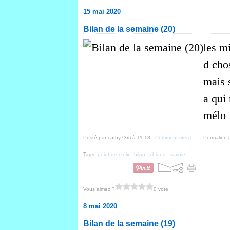
15 mai 2020
Bilan de la semaine (20)
les m
d chos
mais s
a qui 
mélo i
Posté par cathy73m à 11:13 -
Commentaires [
…
]
- Permalien [
Tags:
point de croix
,
bilan
,
chiens
,
savoie
Vous aimez ?
0 vote
8 mai 2020
Bilan de la semaine (19)