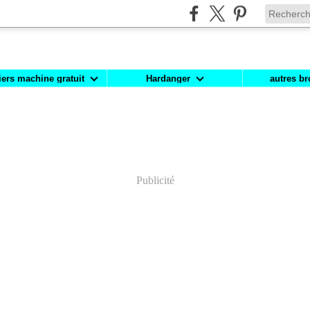
iers machine gratuit
Hardanger
autres br
Publicité