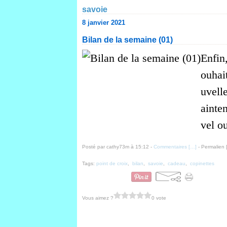
savoie
8 janvier 2021
Bilan de la semaine (01)
Enfin,
ouhai
uvelle
ainten
vel ou
Posté par cathy73m à 15:12 -
Commentaires [
…
]
- Permalien 
Tags:
point de croix
,
bilan
,
savoie
,
cadeau
,
copinettes
Vous aimez ?
0 vote