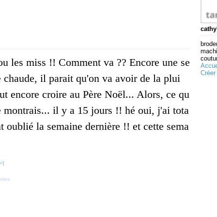
cathy
broder
machi
coutur
u les miss !! Comment va ?? Encore une se
Accue
Créer
chaude, il parait qu'on va avoir de la plui
aut encore croire au Père Noël... Alors, ce qu
e montrais... il y a 15 jours !! hé oui, j'ai tota
t oublié la semaine dernière !! et cette sema
#
]
ettes