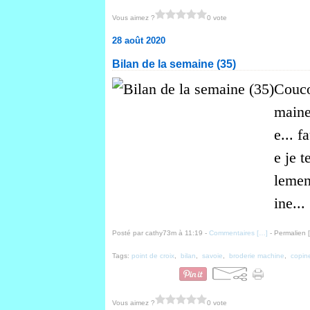
Vous aimez ?
0 vote
28 août 2020
Bilan de la semaine (35)
Couco
maine 
e... f
e je t
lemen
ine...
Posté par cathy73m à 11:19 -
Commentaires [
…
]
- Permalien [
Tags:
point de croix
,
bilan
,
savoie
,
broderie machine
,
copin
Vous aimez ?
0 vote