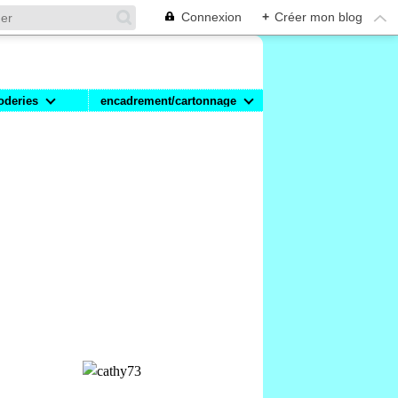
Connexion
+
Créer mon blog
oderies
encadrement/cartonnage