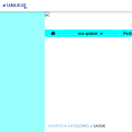
Home
xxx gratuit
Fich
CATHY73
>
CATEGORIES
>
SAVOIE