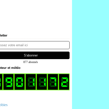
etter
877 abonnés
teur et météo