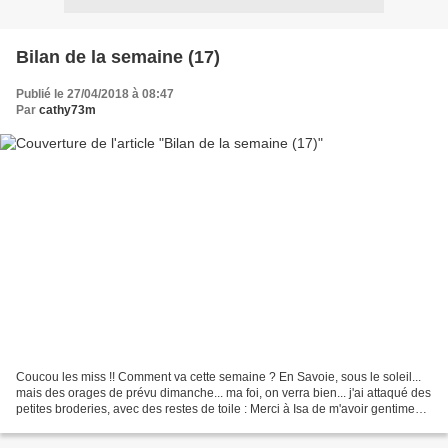
Bilan de la semaine (17)
Publié le 27/04/2018 à 08:47
Par
cathy73m
Coucou les miss !! Comment va cette semaine ? En Savoie, sous le soleil...
mais des orages de prévu dimanche... ma foi, on verra bien... j'ai attaqué des
petites broderies, avec des restes de toile : Merci à Isa de m'avoir gentiment
envoyé quelques magazines.......