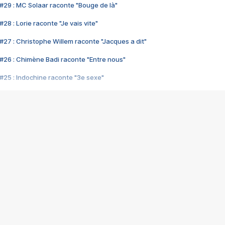
#29 : MC Solaar raconte "Bouge de là"
28 : Lorie raconte "Je vais vite"
#27 : Christophe Willem raconte "Jacques a dit"
#26 : Chimène Badi raconte "Entre nous"
#25 : Indochine raconte "3e sexe"
#24 : Zaho raconte "C'est chelou"
#23 : Patrick Bruel raconte "Au café des délices"
#22 : Kyo raconte "Le chemin"
#21 : Nolwenn Leroy raconte "Cassé"
#20 : Patrick Hernandez raconte "Born to be alive"
#19 : Lorie raconte "Près de moi"
#18 : Michael Jones raconte "A nos actes manqués" (avec Jean-Jacque
#17 : Khaled raconte "Aïcha"