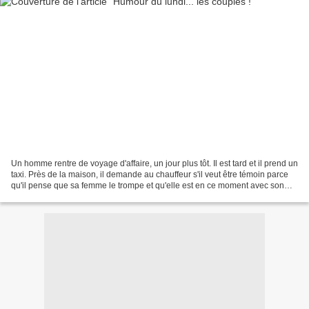
Un homme rentre de voyage d'affaire, un jour plus tôt. Il est tard et il prend un
taxi. Près de la maison, il demande au chauffeur s'il veut être témoin parce
qu'il pense que sa femme le trompe et qu'elle est en ce moment avec son
amant. Ce dernier accepte,...