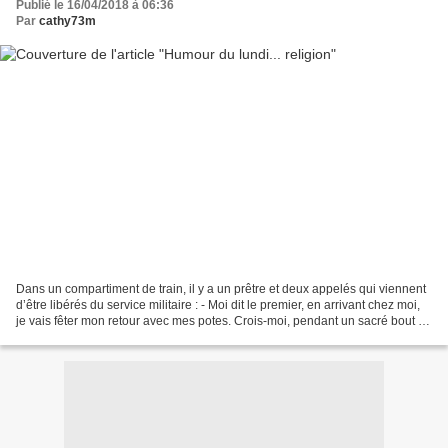
Publié le 16/04/2018 à 06:36
Par
cathy73m
Dans un compartiment de train, il y a un prêtre et deux appelés qui viennent
d’être libérés du service militaire : - Moi dit le premier, en arrivant chez moi,
je vais fêter mon retour avec mes potes. Crois-moi, pendant un sacré bout de
temps, je serai...