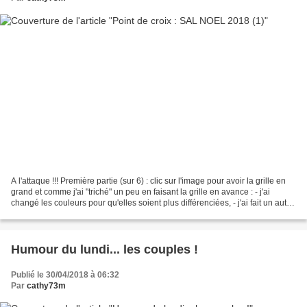
A l'attaque !!! Première partie (sur 6) : clic sur l'image pour avoir la grille en
grand et comme j'ai "triché" un peu en faisant la grille en avance : - j'ai
changé les couleurs pour qu'elles soient plus différenciées, - j'ai fait un autre
modèle, avec...
Humour du lundi... les couples !
Publié le 30/04/2018 à 06:32
Par
cathy73m