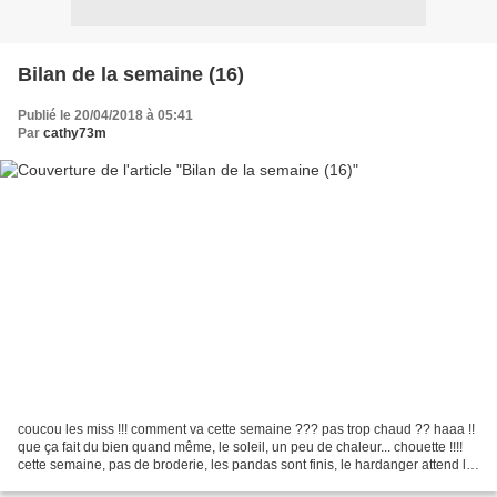
Bilan de la semaine (16)
Publié le 20/04/2018 à 05:41
Par
cathy73m
coucou les miss !!! comment va cette semaine ??? pas trop chaud ?? haaa !!
que ça fait du bien quand même, le soleil, un peu de chaleur... chouette !!!!
cette semaine, pas de broderie, les pandas sont finis, le hardanger attend la
prochaine étape... ha...