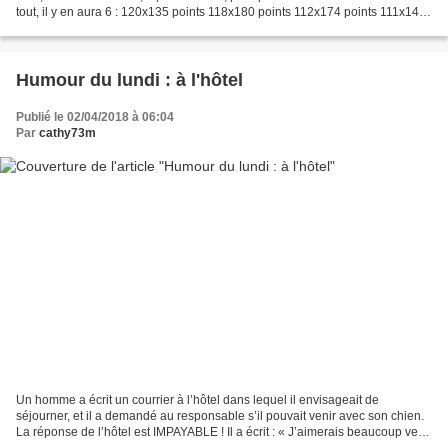
tout, il y en aura 6 : 120x135 points 118x180 points 112x174 points 111x142
points 109x164 points...
Humour du lundi : à l'hôtel
Publié le 02/04/2018 à 06:04
Par
cathy73m
Un homme a écrit un courrier à l’hôtel dans lequel il envisageait de
séjourner, et il a demandé au responsable s’il pouvait venir avec son chien.
La réponse de l’hôtel est IMPAYABLE ! Il a écrit : « J’aimerais beaucoup venir