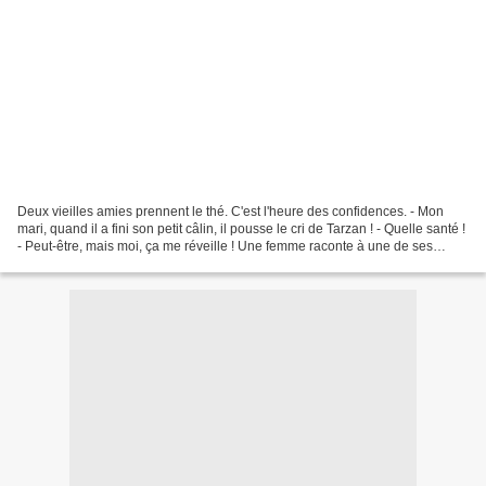
Deux vieilles amies prennent le thé. C'est l'heure des confidences. - Mon
mari, quand il a fini son petit câlin, il pousse le cri de Tarzan ! - Quelle santé !
- Peut-être, mais moi, ça me réveille ! Une femme raconte à une de ses
amies : - C'est grâce...