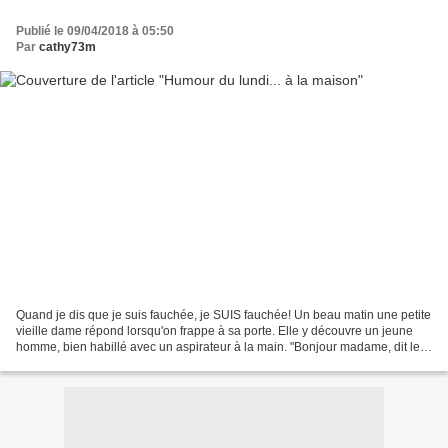
Publié le 09/04/2018 à 05:50
Par
cathy73m
Quand je dis que je suis fauchée, je SUIS fauchée! Un beau matin une petite
vieille dame répond lorsqu'on frappe à sa porte. Elle y découvre un jeune
homme, bien habillé avec un aspirateur à la main. "Bonjour madame, dit le
jeune homme. Si vous avez une...